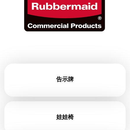
告示牌
娃娃椅