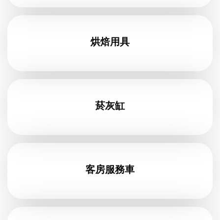
烘焙用具
菸灰缸
客房服務車