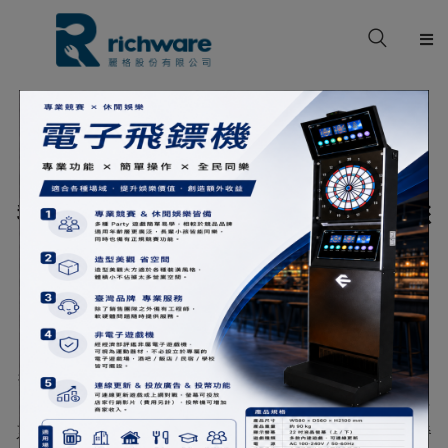
關於我們
產品型錄
BEST SERVICES
我們視自己為您生意上的夥伴，願意和您
品牌專區
一起從零開始。
案例分享
麗格成立於2013年，專業從事餐飲用品，主要代理美國
Rubbermaid、CAMBRO為各大知名連鎖餐廳、星級飯店、
檔案下載
商旅、醫院使用。如其他知名品牌如VOLLRATH、KAY定量
挖勺，不銹鋼廚房用品系列。KAY是國際連鎖餐廳指定使用
清潔品牌。MAGNESOL XL濾油粉、索瑪保鮮膜。三能烘培
聯絡我們
系列產品如烤盤、烤盤車等。垃圾桶及清潔用品，一系列餐