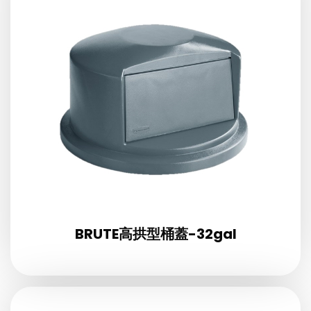
BRUTE高拱型桶蓋-32gal