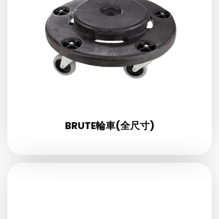
BRUTE輪車(全尺寸)