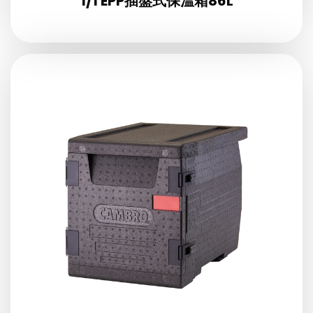
1/1 EPP插盤式保溫箱86L