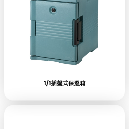
1/1插盤式保溫箱