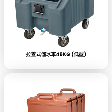
拉蓋式儲冰車46KG (低型)