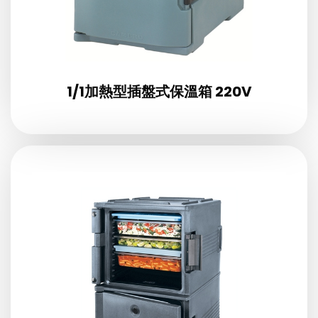
1/1加熱型插盤式保溫箱 220V