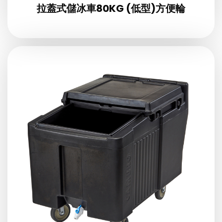
拉蓋式儲冰車80KG (低型)方便輪