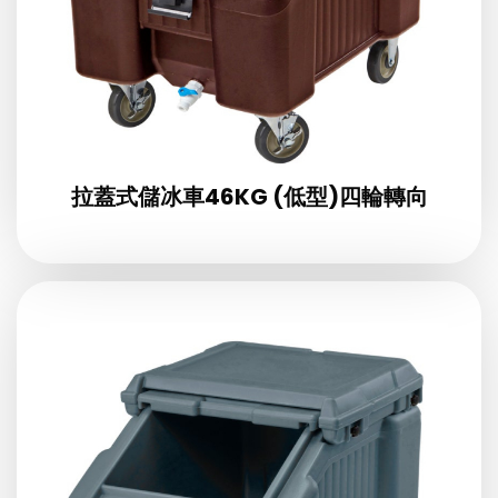
拉蓋式儲冰車46KG (低型)四輪轉向