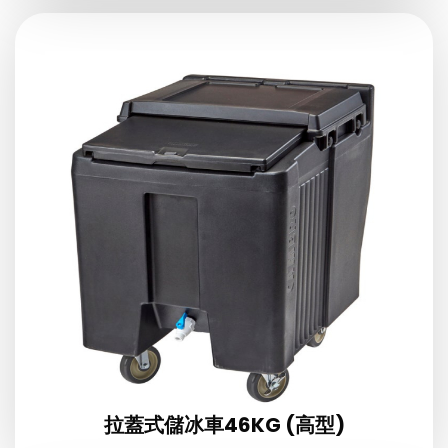
拉蓋式儲冰車46KG (高型)