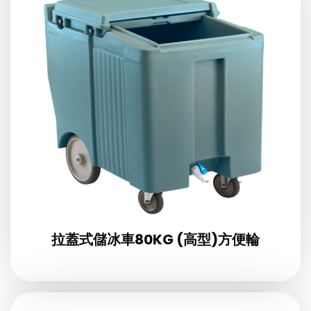
拉蓋式儲冰車80KG (高型)方便輪