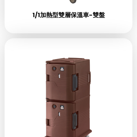
1/1加熱型雙層保溫車-雙盤