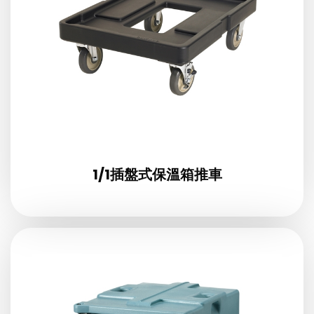
1/1插盤式保溫箱推車