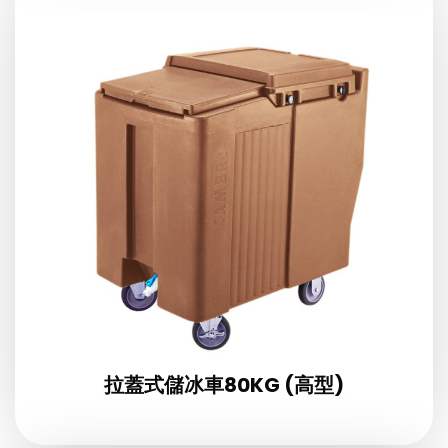
拉蓋式儲冰車80KG (高型)