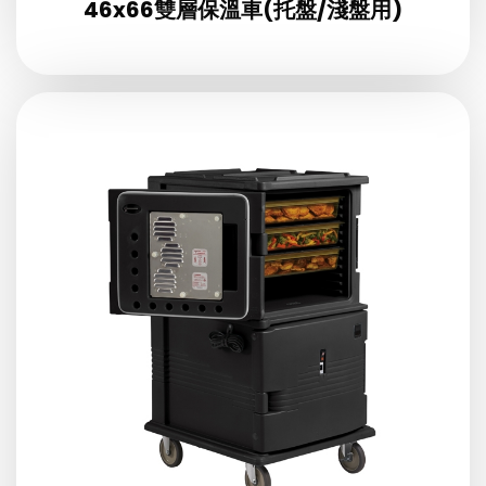
46x66雙層保溫車(托盤/淺盤用)