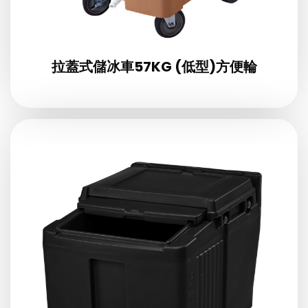
拉蓋式儲冰車57KG (低型)方便輪