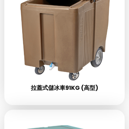
拉蓋式儲冰車91KG (高型)