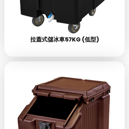
拉蓋式儲冰車57KG (低型)