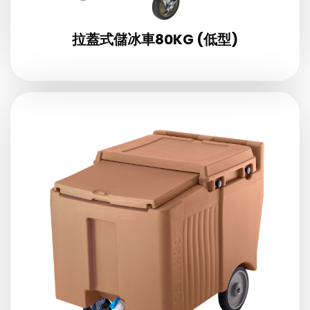
拉蓋式儲冰車80KG (低型)