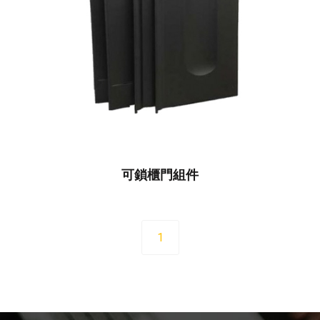
可鎖櫃門組件
1