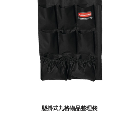
懸掛式九格物品整理袋