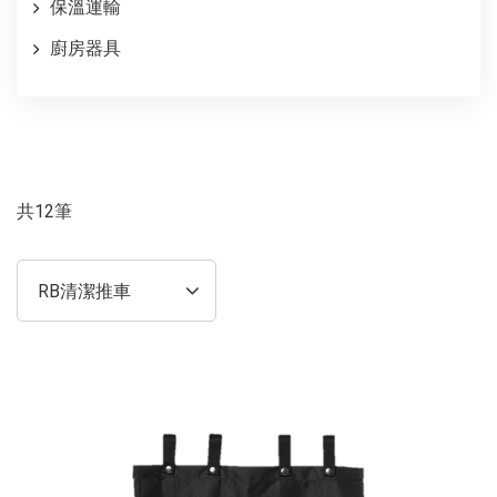
保溫運輸
廚房器具
共12筆