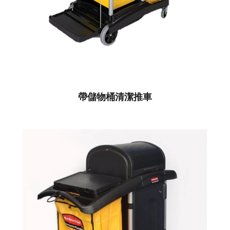
帶儲物桶清潔推車