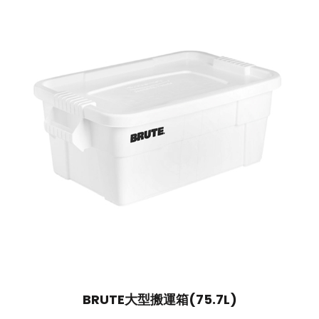
BRUTE大型搬運箱(75.7L)