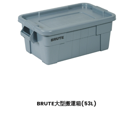
BRUTE大型搬運箱(53L)