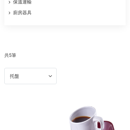
保溫運輸
廚房器具
共5筆