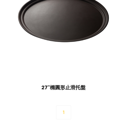
27"橢圓形止滑托盤
1