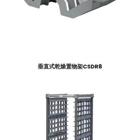
垂直式乾燥置物架CSDR8