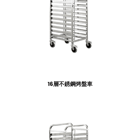
16層不銹鋼烤盤車