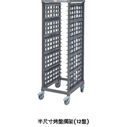
半尺寸烤盤擱架(12盤)