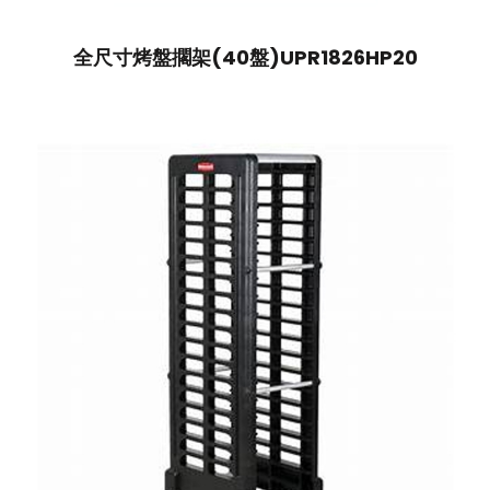
全尺寸烤盤擱架(40盤)UPR1826HP20