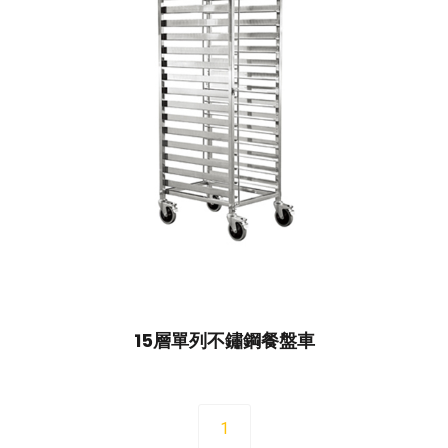
15層單列不鏽鋼餐盤車
1