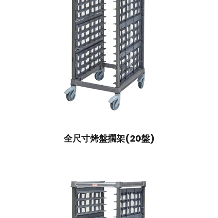
全尺寸烤盤擱架(20盤)