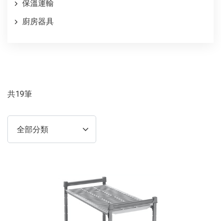
保溫運輸
廚房器具
共19筆