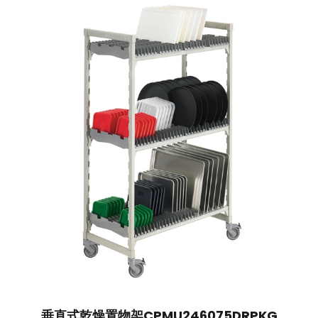
垂直式乾燥置物架CPMU246075DRPKG