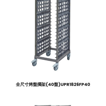
全尺寸烤盤擱架(40盤)UPR1826FP40