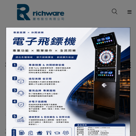
關於我們
產品型錄
BEST SERVICES
我們視自己為您生意上的夥伴，願意和您
品牌專區
一起從零開始。
案例分享
麗格成立於2013年，專業從事餐飲用品，主要代理美國
Rubbermaid、CAMBRO為各大知名連鎖餐廳、星級飯店、
檔案下載
商旅、醫院使用。如其他知名品牌如VOLLRATH、KAY定量
挖勺，不銹鋼廚房用品系列。KAY是國際連鎖餐廳指定使用
清潔品牌。MAGNESOL XL濾油粉、索瑪保鮮膜。三能烘培
聯絡我們
系列產品如烤盤、烤盤車等。垃圾桶及清潔用品，一系列餐